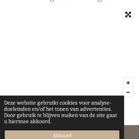
Deze website gebruikt cookies voor analyse-
doeleinden en/of het tonen van advertenties.
F
I
T
Door gebruik te blijven maken van de site gaat
a
n
i
u hiermee akkoord.
c
s
k
e
t
T
© 2022 - 2026 Jules' Lifestyle Passions
Akkoord