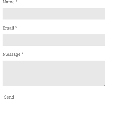
Name *
Email *
Message *
Send