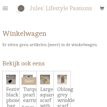
Ga
Jules' Lifestyle Passions
direct
naar
de
hoofdinhoud
Winkelwagen
Er zitten geen artikelen (meer) in de winkelwagen.
Bekijk ook eens
Sale!
Festive
Turquoise
Large
Oblong
black
pearl
square
grey
phone
earrings
scarf
wrinkle
bag
with
scarf
€ 20,00