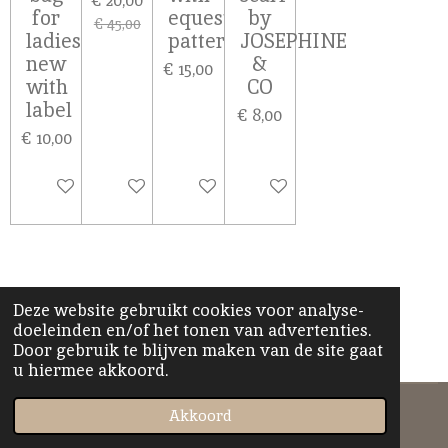
for
equestrian
by
€ 45,00
ladies,
pattern
JOSEPHINE
new
&
€ 15,00
with
CO
label
€ 8,00
€ 10,00
In winkelwagen
In winkelwagen
In winkelwagen
In winkelwagen
Deze website gebruikt cookies voor analyse-
doeleinden en/of het tonen van advertenties.
Door gebruik te blijven maken van de site gaat
u hiermee akkoord.
© 2022 - 2026 Jules' Lifestyle Passions
Akkoord